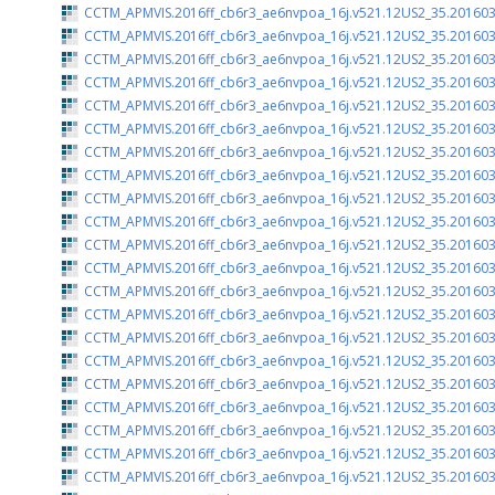
CCTM_APMVIS.2016ff_cb6r3_ae6nvpoa_16j.v521.12US2_35.201603
CCTM_APMVIS.2016ff_cb6r3_ae6nvpoa_16j.v521.12US2_35.201603
CCTM_APMVIS.2016ff_cb6r3_ae6nvpoa_16j.v521.12US2_35.201603
CCTM_APMVIS.2016ff_cb6r3_ae6nvpoa_16j.v521.12US2_35.201603
CCTM_APMVIS.2016ff_cb6r3_ae6nvpoa_16j.v521.12US2_35.201603
CCTM_APMVIS.2016ff_cb6r3_ae6nvpoa_16j.v521.12US2_35.201603
CCTM_APMVIS.2016ff_cb6r3_ae6nvpoa_16j.v521.12US2_35.201603
CCTM_APMVIS.2016ff_cb6r3_ae6nvpoa_16j.v521.12US2_35.201603
CCTM_APMVIS.2016ff_cb6r3_ae6nvpoa_16j.v521.12US2_35.201603
CCTM_APMVIS.2016ff_cb6r3_ae6nvpoa_16j.v521.12US2_35.201603
CCTM_APMVIS.2016ff_cb6r3_ae6nvpoa_16j.v521.12US2_35.201603
CCTM_APMVIS.2016ff_cb6r3_ae6nvpoa_16j.v521.12US2_35.201603
CCTM_APMVIS.2016ff_cb6r3_ae6nvpoa_16j.v521.12US2_35.201603
CCTM_APMVIS.2016ff_cb6r3_ae6nvpoa_16j.v521.12US2_35.201603
CCTM_APMVIS.2016ff_cb6r3_ae6nvpoa_16j.v521.12US2_35.201603
CCTM_APMVIS.2016ff_cb6r3_ae6nvpoa_16j.v521.12US2_35.201603
CCTM_APMVIS.2016ff_cb6r3_ae6nvpoa_16j.v521.12US2_35.201603
CCTM_APMVIS.2016ff_cb6r3_ae6nvpoa_16j.v521.12US2_35.201603
CCTM_APMVIS.2016ff_cb6r3_ae6nvpoa_16j.v521.12US2_35.201603
CCTM_APMVIS.2016ff_cb6r3_ae6nvpoa_16j.v521.12US2_35.201603
CCTM_APMVIS.2016ff_cb6r3_ae6nvpoa_16j.v521.12US2_35.201603