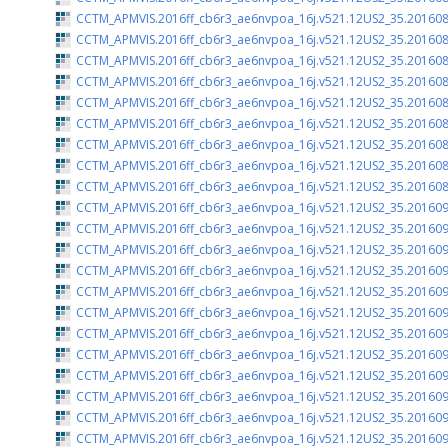
CCTM_APMVIS.2016ff_cb6r3_ae6nvpoa_16j.v521.12US2_35.201608
CCTM_APMVIS.2016ff_cb6r3_ae6nvpoa_16j.v521.12US2_35.201608
CCTM_APMVIS.2016ff_cb6r3_ae6nvpoa_16j.v521.12US2_35.201608
CCTM_APMVIS.2016ff_cb6r3_ae6nvpoa_16j.v521.12US2_35.201608
CCTM_APMVIS.2016ff_cb6r3_ae6nvpoa_16j.v521.12US2_35.201608
CCTM_APMVIS.2016ff_cb6r3_ae6nvpoa_16j.v521.12US2_35.201608
CCTM_APMVIS.2016ff_cb6r3_ae6nvpoa_16j.v521.12US2_35.201608
CCTM_APMVIS.2016ff_cb6r3_ae6nvpoa_16j.v521.12US2_35.201608
CCTM_APMVIS.2016ff_cb6r3_ae6nvpoa_16j.v521.12US2_35.201608
CCTM_APMVIS.2016ff_cb6r3_ae6nvpoa_16j.v521.12US2_35.201609
CCTM_APMVIS.2016ff_cb6r3_ae6nvpoa_16j.v521.12US2_35.201609
CCTM_APMVIS.2016ff_cb6r3_ae6nvpoa_16j.v521.12US2_35.201609
CCTM_APMVIS.2016ff_cb6r3_ae6nvpoa_16j.v521.12US2_35.201609
CCTM_APMVIS.2016ff_cb6r3_ae6nvpoa_16j.v521.12US2_35.201609
CCTM_APMVIS.2016ff_cb6r3_ae6nvpoa_16j.v521.12US2_35.201609
CCTM_APMVIS.2016ff_cb6r3_ae6nvpoa_16j.v521.12US2_35.201609
CCTM_APMVIS.2016ff_cb6r3_ae6nvpoa_16j.v521.12US2_35.201609
CCTM_APMVIS.2016ff_cb6r3_ae6nvpoa_16j.v521.12US2_35.201609
CCTM_APMVIS.2016ff_cb6r3_ae6nvpoa_16j.v521.12US2_35.201609
CCTM_APMVIS.2016ff_cb6r3_ae6nvpoa_16j.v521.12US2_35.201609
CCTM_APMVIS.2016ff_cb6r3_ae6nvpoa_16j.v521.12US2_35.201609