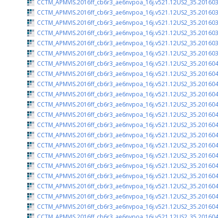
CCTM_APMVIS.2016ff_cb6r3_ae6nvpoa_16j.v521.12US2_35.201603
CCTM_APMVIS.2016ff_cb6r3_ae6nvpoa_16j.v521.12US2_35.201603
CCTM_APMVIS.2016ff_cb6r3_ae6nvpoa_16j.v521.12US2_35.201603
CCTM_APMVIS.2016ff_cb6r3_ae6nvpoa_16j.v521.12US2_35.201603
CCTM_APMVIS.2016ff_cb6r3_ae6nvpoa_16j.v521.12US2_35.201603
CCTM_APMVIS.2016ff_cb6r3_ae6nvpoa_16j.v521.12US2_35.201603
CCTM_APMVIS.2016ff_cb6r3_ae6nvpoa_16j.v521.12US2_35.201604
CCTM_APMVIS.2016ff_cb6r3_ae6nvpoa_16j.v521.12US2_35.201604
CCTM_APMVIS.2016ff_cb6r3_ae6nvpoa_16j.v521.12US2_35.201604
CCTM_APMVIS.2016ff_cb6r3_ae6nvpoa_16j.v521.12US2_35.201604
CCTM_APMVIS.2016ff_cb6r3_ae6nvpoa_16j.v521.12US2_35.201604
CCTM_APMVIS.2016ff_cb6r3_ae6nvpoa_16j.v521.12US2_35.201604
CCTM_APMVIS.2016ff_cb6r3_ae6nvpoa_16j.v521.12US2_35.201604
CCTM_APMVIS.2016ff_cb6r3_ae6nvpoa_16j.v521.12US2_35.201604
CCTM_APMVIS.2016ff_cb6r3_ae6nvpoa_16j.v521.12US2_35.201604
CCTM_APMVIS.2016ff_cb6r3_ae6nvpoa_16j.v521.12US2_35.201604
CCTM_APMVIS.2016ff_cb6r3_ae6nvpoa_16j.v521.12US2_35.201604
CCTM_APMVIS.2016ff_cb6r3_ae6nvpoa_16j.v521.12US2_35.201604
CCTM_APMVIS.2016ff_cb6r3_ae6nvpoa_16j.v521.12US2_35.201604
CCTM_APMVIS.2016ff_cb6r3_ae6nvpoa_16j.v521.12US2_35.201604
CCTM_APMVIS.2016ff_cb6r3_ae6nvpoa_16j.v521.12US2_35.201604
CCTM_APMVIS.2016ff_cb6r3_ae6nvpoa_16j.v521.12US2_35.201604