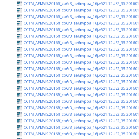
CCTM_APMVIS.2016ff_cb6r3_ae6nvpoa_16j.v521.12US2_35.201601
CCTM_APMVIS.2016ff_cb6r3_ae6nvpoa_16j.v521.12US2_35.201601
CCTM_APMVIS.2016ff_cb6r3_ae6nvpoa_16j.v521.12US2_35.201601
CCTM_APMVIS.2016ff_cb6r3_ae6nvpoa_16j.v521.12US2_35.201601
CCTM_APMVIS.2016ff_cb6r3_ae6nvpoa_16j.v521.12US2_35.201601
CCTM_APMVIS.2016ff_cb6r3_ae6nvpoa_16j.v521.12US2_35.201601
CCTM_APMVIS.2016ff_cb6r3_ae6nvpoa_16j.v521.12US2_35.201601
CCTM_APMVIS.2016ff_cb6r3_ae6nvpoa_16j.v521.12US2_35.201601
CCTM_APMVIS.2016ff_cb6r3_ae6nvpoa_16j.v521.12US2_35.201601
CCTM_APMVIS.2016ff_cb6r3_ae6nvpoa_16j.v521.12US2_35.201601
CCTM_APMVIS.2016ff_cb6r3_ae6nvpoa_16j.v521.12US2_35.201601
CCTM_APMVIS.2016ff_cb6r3_ae6nvpoa_16j.v521.12US2_35.201601
CCTM_APMVIS.2016ff_cb6r3_ae6nvpoa_16j.v521.12US2_35.201601
CCTM_APMVIS.2016ff_cb6r3_ae6nvpoa_16j.v521.12US2_35.201601
CCTM_APMVIS.2016ff_cb6r3_ae6nvpoa_16j.v521.12US2_35.201601
CCTM_APMVIS.2016ff_cb6r3_ae6nvpoa_16j.v521.12US2_35.201601
CCTM_APMVIS.2016ff_cb6r3_ae6nvpoa_16j.v521.12US2_35.201601
CCTM_APMVIS.2016ff_cb6r3_ae6nvpoa_16j.v521.12US2_35.201601
CCTM_APMVIS.2016ff_cb6r3_ae6nvpoa_16j.v521.12US2_35.201601
CCTM_APMVIS.2016ff_cb6r3_ae6nvpoa_16j.v521.12US2_35.201601
CCTM_APMVIS.2016ff_cb6r3_ae6nvpoa_16j.v521.12US2_35.201601