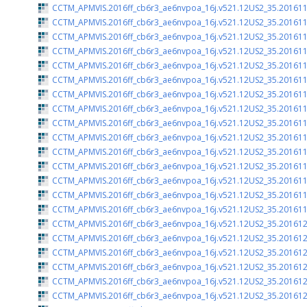
CCTM_APMVIS.2016ff_cb6r3_ae6nvpoa_16j.v521.12US2_35.201611
CCTM_APMVIS.2016ff_cb6r3_ae6nvpoa_16j.v521.12US2_35.201611
CCTM_APMVIS.2016ff_cb6r3_ae6nvpoa_16j.v521.12US2_35.201611
CCTM_APMVIS.2016ff_cb6r3_ae6nvpoa_16j.v521.12US2_35.201611
CCTM_APMVIS.2016ff_cb6r3_ae6nvpoa_16j.v521.12US2_35.201611
CCTM_APMVIS.2016ff_cb6r3_ae6nvpoa_16j.v521.12US2_35.201611
CCTM_APMVIS.2016ff_cb6r3_ae6nvpoa_16j.v521.12US2_35.201611
CCTM_APMVIS.2016ff_cb6r3_ae6nvpoa_16j.v521.12US2_35.201611
CCTM_APMVIS.2016ff_cb6r3_ae6nvpoa_16j.v521.12US2_35.201611
CCTM_APMVIS.2016ff_cb6r3_ae6nvpoa_16j.v521.12US2_35.201611
CCTM_APMVIS.2016ff_cb6r3_ae6nvpoa_16j.v521.12US2_35.201611
CCTM_APMVIS.2016ff_cb6r3_ae6nvpoa_16j.v521.12US2_35.201611
CCTM_APMVIS.2016ff_cb6r3_ae6nvpoa_16j.v521.12US2_35.201611
CCTM_APMVIS.2016ff_cb6r3_ae6nvpoa_16j.v521.12US2_35.201611
CCTM_APMVIS.2016ff_cb6r3_ae6nvpoa_16j.v521.12US2_35.201611
CCTM_APMVIS.2016ff_cb6r3_ae6nvpoa_16j.v521.12US2_35.201612
CCTM_APMVIS.2016ff_cb6r3_ae6nvpoa_16j.v521.12US2_35.201612
CCTM_APMVIS.2016ff_cb6r3_ae6nvpoa_16j.v521.12US2_35.201612
CCTM_APMVIS.2016ff_cb6r3_ae6nvpoa_16j.v521.12US2_35.201612
CCTM_APMVIS.2016ff_cb6r3_ae6nvpoa_16j.v521.12US2_35.201612
CCTM_APMVIS.2016ff_cb6r3_ae6nvpoa_16j.v521.12US2_35.201612