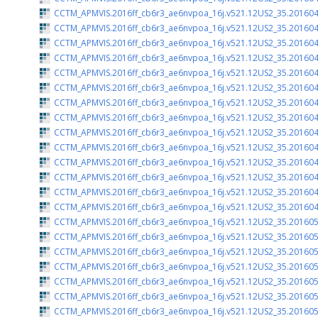
CCTM_APMVIS.2016ff_cb6r3_ae6nvpoa_16j.v521.12US2_35.201604
CCTM_APMVIS.2016ff_cb6r3_ae6nvpoa_16j.v521.12US2_35.201604
CCTM_APMVIS.2016ff_cb6r3_ae6nvpoa_16j.v521.12US2_35.201604
CCTM_APMVIS.2016ff_cb6r3_ae6nvpoa_16j.v521.12US2_35.201604
CCTM_APMVIS.2016ff_cb6r3_ae6nvpoa_16j.v521.12US2_35.201604
CCTM_APMVIS.2016ff_cb6r3_ae6nvpoa_16j.v521.12US2_35.201604
CCTM_APMVIS.2016ff_cb6r3_ae6nvpoa_16j.v521.12US2_35.201604
CCTM_APMVIS.2016ff_cb6r3_ae6nvpoa_16j.v521.12US2_35.201604
CCTM_APMVIS.2016ff_cb6r3_ae6nvpoa_16j.v521.12US2_35.201604
CCTM_APMVIS.2016ff_cb6r3_ae6nvpoa_16j.v521.12US2_35.201604
CCTM_APMVIS.2016ff_cb6r3_ae6nvpoa_16j.v521.12US2_35.201604
CCTM_APMVIS.2016ff_cb6r3_ae6nvpoa_16j.v521.12US2_35.201604
CCTM_APMVIS.2016ff_cb6r3_ae6nvpoa_16j.v521.12US2_35.201604
CCTM_APMVIS.2016ff_cb6r3_ae6nvpoa_16j.v521.12US2_35.201604
CCTM_APMVIS.2016ff_cb6r3_ae6nvpoa_16j.v521.12US2_35.201605
CCTM_APMVIS.2016ff_cb6r3_ae6nvpoa_16j.v521.12US2_35.201605
CCTM_APMVIS.2016ff_cb6r3_ae6nvpoa_16j.v521.12US2_35.201605
CCTM_APMVIS.2016ff_cb6r3_ae6nvpoa_16j.v521.12US2_35.201605
CCTM_APMVIS.2016ff_cb6r3_ae6nvpoa_16j.v521.12US2_35.201605
CCTM_APMVIS.2016ff_cb6r3_ae6nvpoa_16j.v521.12US2_35.201605
CCTM_APMVIS.2016ff_cb6r3_ae6nvpoa_16j.v521.12US2_35.201605