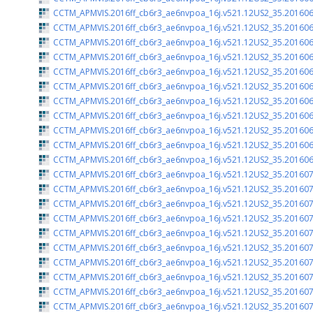
CCTM_APMVIS.2016ff_cb6r3_ae6nvpoa_16j.v521.12US2_35.201606
CCTM_APMVIS.2016ff_cb6r3_ae6nvpoa_16j.v521.12US2_35.201606
CCTM_APMVIS.2016ff_cb6r3_ae6nvpoa_16j.v521.12US2_35.201606
CCTM_APMVIS.2016ff_cb6r3_ae6nvpoa_16j.v521.12US2_35.201606
CCTM_APMVIS.2016ff_cb6r3_ae6nvpoa_16j.v521.12US2_35.201606
CCTM_APMVIS.2016ff_cb6r3_ae6nvpoa_16j.v521.12US2_35.201606
CCTM_APMVIS.2016ff_cb6r3_ae6nvpoa_16j.v521.12US2_35.201606
CCTM_APMVIS.2016ff_cb6r3_ae6nvpoa_16j.v521.12US2_35.201606
CCTM_APMVIS.2016ff_cb6r3_ae6nvpoa_16j.v521.12US2_35.201606
CCTM_APMVIS.2016ff_cb6r3_ae6nvpoa_16j.v521.12US2_35.201606
CCTM_APMVIS.2016ff_cb6r3_ae6nvpoa_16j.v521.12US2_35.201606
CCTM_APMVIS.2016ff_cb6r3_ae6nvpoa_16j.v521.12US2_35.201607
CCTM_APMVIS.2016ff_cb6r3_ae6nvpoa_16j.v521.12US2_35.201607
CCTM_APMVIS.2016ff_cb6r3_ae6nvpoa_16j.v521.12US2_35.201607
CCTM_APMVIS.2016ff_cb6r3_ae6nvpoa_16j.v521.12US2_35.201607
CCTM_APMVIS.2016ff_cb6r3_ae6nvpoa_16j.v521.12US2_35.201607
CCTM_APMVIS.2016ff_cb6r3_ae6nvpoa_16j.v521.12US2_35.201607
CCTM_APMVIS.2016ff_cb6r3_ae6nvpoa_16j.v521.12US2_35.201607
CCTM_APMVIS.2016ff_cb6r3_ae6nvpoa_16j.v521.12US2_35.201607
CCTM_APMVIS.2016ff_cb6r3_ae6nvpoa_16j.v521.12US2_35.201607
CCTM_APMVIS.2016ff_cb6r3_ae6nvpoa_16j.v521.12US2_35.201607