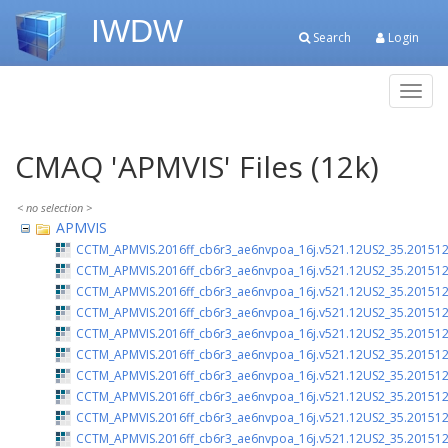
IWDW
Search
Login
Toggl
navig
CMAQ 'APMVIS' Files (12k)
APMVIS
CCTM_APMVIS.2016ff_cb6r3_ae6nvpoa_16j.v521.12US2_35.201512
CCTM_APMVIS.2016ff_cb6r3_ae6nvpoa_16j.v521.12US2_35.201512
CCTM_APMVIS.2016ff_cb6r3_ae6nvpoa_16j.v521.12US2_35.201512
CCTM_APMVIS.2016ff_cb6r3_ae6nvpoa_16j.v521.12US2_35.201512
CCTM_APMVIS.2016ff_cb6r3_ae6nvpoa_16j.v521.12US2_35.201512
CCTM_APMVIS.2016ff_cb6r3_ae6nvpoa_16j.v521.12US2_35.201512
CCTM_APMVIS.2016ff_cb6r3_ae6nvpoa_16j.v521.12US2_35.201512
CCTM_APMVIS.2016ff_cb6r3_ae6nvpoa_16j.v521.12US2_35.201512
CCTM_APMVIS.2016ff_cb6r3_ae6nvpoa_16j.v521.12US2_35.201512
CCTM_APMVIS.2016ff_cb6r3_ae6nvpoa_16j.v521.12US2_35.201512