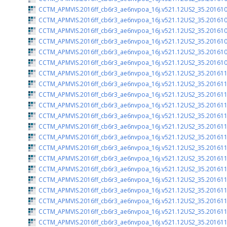
CCTM_APMVIS.2016ff_cb6r3_ae6nvpoa_16j.v521.12US2_35.201610
CCTM_APMVIS.2016ff_cb6r3_ae6nvpoa_16j.v521.12US2_35.201610
CCTM_APMVIS.2016ff_cb6r3_ae6nvpoa_16j.v521.12US2_35.201610
CCTM_APMVIS.2016ff_cb6r3_ae6nvpoa_16j.v521.12US2_35.201610
CCTM_APMVIS.2016ff_cb6r3_ae6nvpoa_16j.v521.12US2_35.201610
CCTM_APMVIS.2016ff_cb6r3_ae6nvpoa_16j.v521.12US2_35.201610
CCTM_APMVIS.2016ff_cb6r3_ae6nvpoa_16j.v521.12US2_35.201611
CCTM_APMVIS.2016ff_cb6r3_ae6nvpoa_16j.v521.12US2_35.201611
CCTM_APMVIS.2016ff_cb6r3_ae6nvpoa_16j.v521.12US2_35.201611
CCTM_APMVIS.2016ff_cb6r3_ae6nvpoa_16j.v521.12US2_35.201611
CCTM_APMVIS.2016ff_cb6r3_ae6nvpoa_16j.v521.12US2_35.201611
CCTM_APMVIS.2016ff_cb6r3_ae6nvpoa_16j.v521.12US2_35.201611
CCTM_APMVIS.2016ff_cb6r3_ae6nvpoa_16j.v521.12US2_35.201611
CCTM_APMVIS.2016ff_cb6r3_ae6nvpoa_16j.v521.12US2_35.201611
CCTM_APMVIS.2016ff_cb6r3_ae6nvpoa_16j.v521.12US2_35.201611
CCTM_APMVIS.2016ff_cb6r3_ae6nvpoa_16j.v521.12US2_35.201611
CCTM_APMVIS.2016ff_cb6r3_ae6nvpoa_16j.v521.12US2_35.201611
CCTM_APMVIS.2016ff_cb6r3_ae6nvpoa_16j.v521.12US2_35.201611
CCTM_APMVIS.2016ff_cb6r3_ae6nvpoa_16j.v521.12US2_35.201611
CCTM_APMVIS.2016ff_cb6r3_ae6nvpoa_16j.v521.12US2_35.201611
CCTM_APMVIS.2016ff_cb6r3_ae6nvpoa_16j.v521.12US2_35.201611