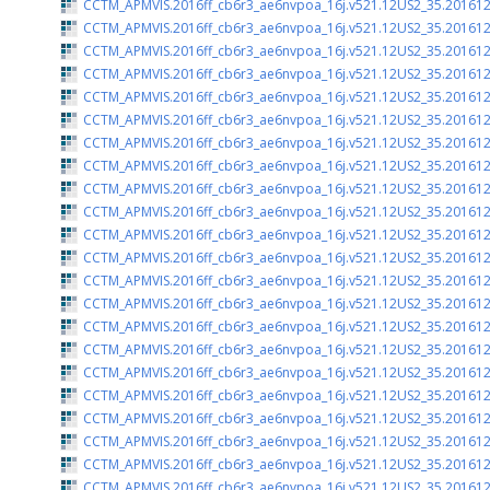
CCTM_APMVIS.2016ff_cb6r3_ae6nvpoa_16j.v521.12US2_35.201612
CCTM_APMVIS.2016ff_cb6r3_ae6nvpoa_16j.v521.12US2_35.201612
CCTM_APMVIS.2016ff_cb6r3_ae6nvpoa_16j.v521.12US2_35.201612
CCTM_APMVIS.2016ff_cb6r3_ae6nvpoa_16j.v521.12US2_35.201612
CCTM_APMVIS.2016ff_cb6r3_ae6nvpoa_16j.v521.12US2_35.201612
CCTM_APMVIS.2016ff_cb6r3_ae6nvpoa_16j.v521.12US2_35.201612
CCTM_APMVIS.2016ff_cb6r3_ae6nvpoa_16j.v521.12US2_35.201612
CCTM_APMVIS.2016ff_cb6r3_ae6nvpoa_16j.v521.12US2_35.201612
CCTM_APMVIS.2016ff_cb6r3_ae6nvpoa_16j.v521.12US2_35.201612
CCTM_APMVIS.2016ff_cb6r3_ae6nvpoa_16j.v521.12US2_35.201612
CCTM_APMVIS.2016ff_cb6r3_ae6nvpoa_16j.v521.12US2_35.201612
CCTM_APMVIS.2016ff_cb6r3_ae6nvpoa_16j.v521.12US2_35.201612
CCTM_APMVIS.2016ff_cb6r3_ae6nvpoa_16j.v521.12US2_35.201612
CCTM_APMVIS.2016ff_cb6r3_ae6nvpoa_16j.v521.12US2_35.201612
CCTM_APMVIS.2016ff_cb6r3_ae6nvpoa_16j.v521.12US2_35.201612
CCTM_APMVIS.2016ff_cb6r3_ae6nvpoa_16j.v521.12US2_35.201612
CCTM_APMVIS.2016ff_cb6r3_ae6nvpoa_16j.v521.12US2_35.201612
CCTM_APMVIS.2016ff_cb6r3_ae6nvpoa_16j.v521.12US2_35.201612
CCTM_APMVIS.2016ff_cb6r3_ae6nvpoa_16j.v521.12US2_35.201612
CCTM_APMVIS.2016ff_cb6r3_ae6nvpoa_16j.v521.12US2_35.201612
CCTM_APMVIS.2016ff_cb6r3_ae6nvpoa_16j.v521.12US2_35.201612
CCTM_APMVIS.2016ff_cb6r3_ae6nvpoa_16j.v521.12US2_35.201612