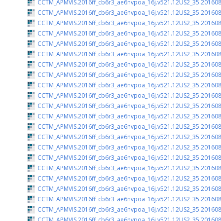
CCTM_APMVIS.2016ff_cb6r3_ae6nvpoa_16j.v521.12US2_35.201608
CCTM_APMVIS.2016ff_cb6r3_ae6nvpoa_16j.v521.12US2_35.201608
CCTM_APMVIS.2016ff_cb6r3_ae6nvpoa_16j.v521.12US2_35.201608
CCTM_APMVIS.2016ff_cb6r3_ae6nvpoa_16j.v521.12US2_35.201608
CCTM_APMVIS.2016ff_cb6r3_ae6nvpoa_16j.v521.12US2_35.201608
CCTM_APMVIS.2016ff_cb6r3_ae6nvpoa_16j.v521.12US2_35.201608
CCTM_APMVIS.2016ff_cb6r3_ae6nvpoa_16j.v521.12US2_35.201608
CCTM_APMVIS.2016ff_cb6r3_ae6nvpoa_16j.v521.12US2_35.201608
CCTM_APMVIS.2016ff_cb6r3_ae6nvpoa_16j.v521.12US2_35.201608
CCTM_APMVIS.2016ff_cb6r3_ae6nvpoa_16j.v521.12US2_35.201608
CCTM_APMVIS.2016ff_cb6r3_ae6nvpoa_16j.v521.12US2_35.201608
CCTM_APMVIS.2016ff_cb6r3_ae6nvpoa_16j.v521.12US2_35.201608
CCTM_APMVIS.2016ff_cb6r3_ae6nvpoa_16j.v521.12US2_35.201608
CCTM_APMVIS.2016ff_cb6r3_ae6nvpoa_16j.v521.12US2_35.201608
CCTM_APMVIS.2016ff_cb6r3_ae6nvpoa_16j.v521.12US2_35.201608
CCTM_APMVIS.2016ff_cb6r3_ae6nvpoa_16j.v521.12US2_35.201608
CCTM_APMVIS.2016ff_cb6r3_ae6nvpoa_16j.v521.12US2_35.201608
CCTM_APMVIS.2016ff_cb6r3_ae6nvpoa_16j.v521.12US2_35.201608
CCTM_APMVIS.2016ff_cb6r3_ae6nvpoa_16j.v521.12US2_35.201608
CCTM_APMVIS.2016ff_cb6r3_ae6nvpoa_16j.v521.12US2_35.201608
CCTM_APMVIS.2016ff_cb6r3_ae6nvpoa_16j.v521.12US2_35.201608
CCTM_APMVIS.2016ff_cb6r3_ae6nvpoa_16j.v521.12US2_35.201608