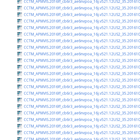
CCTM_APMVIS.2016ff_cb6r3_ae6nvpoa_16j.v521.12US2_35.201610
CCTM_APMVIS.2016ff_cb6r3_ae6nvpoa_16j.v521.12US2_35.201610
CCTM_APMVIS.2016ff_cb6r3_ae6nvpoa_16j.v521.12US2_35.201610
CCTM_APMVIS.2016ff_cb6r3_ae6nvpoa_16j.v521.12US2_35.201610
CCTM_APMVIS.2016ff_cb6r3_ae6nvpoa_16j.v521.12US2_35.201610
CCTM_APMVIS.2016ff_cb6r3_ae6nvpoa_16j.v521.12US2_35.201610
CCTM_APMVIS.2016ff_cb6r3_ae6nvpoa_16j.v521.12US2_35.201610
CCTM_APMVIS.2016ff_cb6r3_ae6nvpoa_16j.v521.12US2_35.201610
CCTM_APMVIS.2016ff_cb6r3_ae6nvpoa_16j.v521.12US2_35.201610
CCTM_APMVIS.2016ff_cb6r3_ae6nvpoa_16j.v521.12US2_35.201610
CCTM_APMVIS.2016ff_cb6r3_ae6nvpoa_16j.v521.12US2_35.201610
CCTM_APMVIS.2016ff_cb6r3_ae6nvpoa_16j.v521.12US2_35.201610
CCTM_APMVIS.2016ff_cb6r3_ae6nvpoa_16j.v521.12US2_35.201610
CCTM_APMVIS.2016ff_cb6r3_ae6nvpoa_16j.v521.12US2_35.201610
CCTM_APMVIS.2016ff_cb6r3_ae6nvpoa_16j.v521.12US2_35.201610
CCTM_APMVIS.2016ff_cb6r3_ae6nvpoa_16j.v521.12US2_35.201610
CCTM_APMVIS.2016ff_cb6r3_ae6nvpoa_16j.v521.12US2_35.201610
CCTM_APMVIS.2016ff_cb6r3_ae6nvpoa_16j.v521.12US2_35.201610
CCTM_APMVIS.2016ff_cb6r3_ae6nvpoa_16j.v521.12US2_35.201610
CCTM_APMVIS.2016ff_cb6r3_ae6nvpoa_16j.v521.12US2_35.201610
CCTM_APMVIS.2016ff_cb6r3_ae6nvpoa_16j.v521.12US2_35.201610
CCTM_APMVIS.2016ff_cb6r3_ae6nvpoa_16j.v521.12US2_35.201610