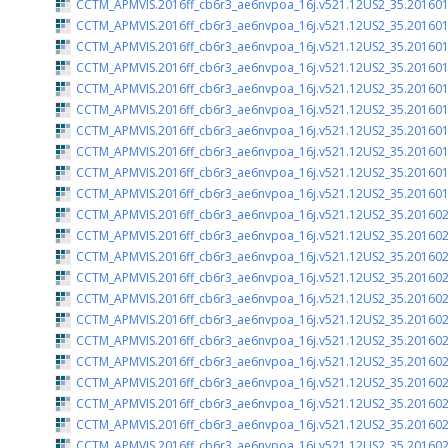
CCTM_APMVIS.2016ff_cb6r3_ae6nvpoa_16j.v521.12US2_35.201601
CCTM_APMVIS.2016ff_cb6r3_ae6nvpoa_16j.v521.12US2_35.201601
CCTM_APMVIS.2016ff_cb6r3_ae6nvpoa_16j.v521.12US2_35.201601
CCTM_APMVIS.2016ff_cb6r3_ae6nvpoa_16j.v521.12US2_35.201601
CCTM_APMVIS.2016ff_cb6r3_ae6nvpoa_16j.v521.12US2_35.201601
CCTM_APMVIS.2016ff_cb6r3_ae6nvpoa_16j.v521.12US2_35.201601
CCTM_APMVIS.2016ff_cb6r3_ae6nvpoa_16j.v521.12US2_35.201601
CCTM_APMVIS.2016ff_cb6r3_ae6nvpoa_16j.v521.12US2_35.201601
CCTM_APMVIS.2016ff_cb6r3_ae6nvpoa_16j.v521.12US2_35.201601
CCTM_APMVIS.2016ff_cb6r3_ae6nvpoa_16j.v521.12US2_35.201601
CCTM_APMVIS.2016ff_cb6r3_ae6nvpoa_16j.v521.12US2_35.201602
CCTM_APMVIS.2016ff_cb6r3_ae6nvpoa_16j.v521.12US2_35.201602
CCTM_APMVIS.2016ff_cb6r3_ae6nvpoa_16j.v521.12US2_35.201602
CCTM_APMVIS.2016ff_cb6r3_ae6nvpoa_16j.v521.12US2_35.201602
CCTM_APMVIS.2016ff_cb6r3_ae6nvpoa_16j.v521.12US2_35.201602
CCTM_APMVIS.2016ff_cb6r3_ae6nvpoa_16j.v521.12US2_35.201602
CCTM_APMVIS.2016ff_cb6r3_ae6nvpoa_16j.v521.12US2_35.201602
CCTM_APMVIS.2016ff_cb6r3_ae6nvpoa_16j.v521.12US2_35.201602
CCTM_APMVIS.2016ff_cb6r3_ae6nvpoa_16j.v521.12US2_35.201602
CCTM_APMVIS.2016ff_cb6r3_ae6nvpoa_16j.v521.12US2_35.201602
CCTM_APMVIS.2016ff_cb6r3_ae6nvpoa_16j.v521.12US2_35.201602
CCTM_APMVIS.2016ff_cb6r3_ae6nvpoa_16j.v521.12US2_35.201602