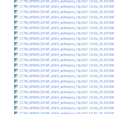
CCTM_APMVIS.2016ff_cb6r3_ae6nvpoa_16j.v521.12US2_35.201605
CCTM_APMVIS.2016ff_cb6r3_ae6nvpoa_16j.v521.12US2_35.201605
CCTM_APMVIS.2016ff_cb6r3_ae6nvpoa_16j.v521.12US2_35.201605
CCTM_APMVIS.2016ff_cb6r3_ae6nvpoa_16j.v521.12US2_35.201606
CCTM_APMVIS.2016ff_cb6r3_ae6nvpoa_16j.v521.12US2_35.201606
CCTM_APMVIS.2016ff_cb6r3_ae6nvpoa_16j.v521.12US2_35.201606
CCTM_APMVIS.2016ff_cb6r3_ae6nvpoa_16j.v521.12US2_35.201606
CCTM_APMVIS.2016ff_cb6r3_ae6nvpoa_16j.v521.12US2_35.201606
CCTM_APMVIS.2016ff_cb6r3_ae6nvpoa_16j.v521.12US2_35.201606
CCTM_APMVIS.2016ff_cb6r3_ae6nvpoa_16j.v521.12US2_35.201606
CCTM_APMVIS.2016ff_cb6r3_ae6nvpoa_16j.v521.12US2_35.201606
CCTM_APMVIS.2016ff_cb6r3_ae6nvpoa_16j.v521.12US2_35.201606
CCTM_APMVIS.2016ff_cb6r3_ae6nvpoa_16j.v521.12US2_35.201606
CCTM_APMVIS.2016ff_cb6r3_ae6nvpoa_16j.v521.12US2_35.201606
CCTM_APMVIS.2016ff_cb6r3_ae6nvpoa_16j.v521.12US2_35.201606
CCTM_APMVIS.2016ff_cb6r3_ae6nvpoa_16j.v521.12US2_35.201606
CCTM_APMVIS.2016ff_cb6r3_ae6nvpoa_16j.v521.12US2_35.201606
CCTM_APMVIS.2016ff_cb6r3_ae6nvpoa_16j.v521.12US2_35.201606
CCTM_APMVIS.2016ff_cb6r3_ae6nvpoa_16j.v521.12US2_35.201606
CCTM_APMVIS.2016ff_cb6r3_ae6nvpoa_16j.v521.12US2_35.201606
CCTM_APMVIS.2016ff_cb6r3_ae6nvpoa_16j.v521.12US2_35.201606
CCTM_APMVIS.2016ff_cb6r3_ae6nvpoa_16j.v521.12US2_35.201606