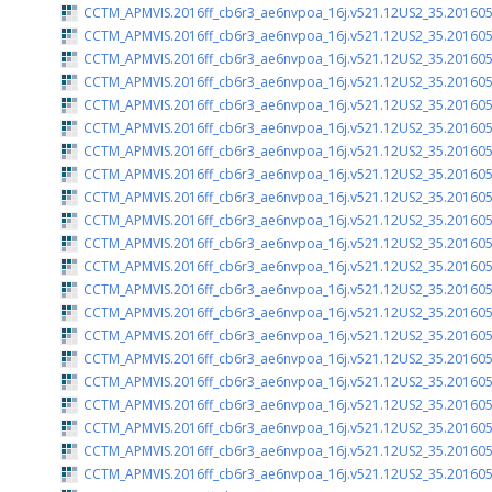
CCTM_APMVIS.2016ff_cb6r3_ae6nvpoa_16j.v521.12US2_35.201605
CCTM_APMVIS.2016ff_cb6r3_ae6nvpoa_16j.v521.12US2_35.201605
CCTM_APMVIS.2016ff_cb6r3_ae6nvpoa_16j.v521.12US2_35.201605
CCTM_APMVIS.2016ff_cb6r3_ae6nvpoa_16j.v521.12US2_35.201605
CCTM_APMVIS.2016ff_cb6r3_ae6nvpoa_16j.v521.12US2_35.201605
CCTM_APMVIS.2016ff_cb6r3_ae6nvpoa_16j.v521.12US2_35.201605
CCTM_APMVIS.2016ff_cb6r3_ae6nvpoa_16j.v521.12US2_35.201605
CCTM_APMVIS.2016ff_cb6r3_ae6nvpoa_16j.v521.12US2_35.201605
CCTM_APMVIS.2016ff_cb6r3_ae6nvpoa_16j.v521.12US2_35.201605
CCTM_APMVIS.2016ff_cb6r3_ae6nvpoa_16j.v521.12US2_35.201605
CCTM_APMVIS.2016ff_cb6r3_ae6nvpoa_16j.v521.12US2_35.201605
CCTM_APMVIS.2016ff_cb6r3_ae6nvpoa_16j.v521.12US2_35.201605
CCTM_APMVIS.2016ff_cb6r3_ae6nvpoa_16j.v521.12US2_35.201605
CCTM_APMVIS.2016ff_cb6r3_ae6nvpoa_16j.v521.12US2_35.201605
CCTM_APMVIS.2016ff_cb6r3_ae6nvpoa_16j.v521.12US2_35.201605
CCTM_APMVIS.2016ff_cb6r3_ae6nvpoa_16j.v521.12US2_35.201605
CCTM_APMVIS.2016ff_cb6r3_ae6nvpoa_16j.v521.12US2_35.201605
CCTM_APMVIS.2016ff_cb6r3_ae6nvpoa_16j.v521.12US2_35.201605
CCTM_APMVIS.2016ff_cb6r3_ae6nvpoa_16j.v521.12US2_35.201605
CCTM_APMVIS.2016ff_cb6r3_ae6nvpoa_16j.v521.12US2_35.201605
CCTM_APMVIS.2016ff_cb6r3_ae6nvpoa_16j.v521.12US2_35.201605