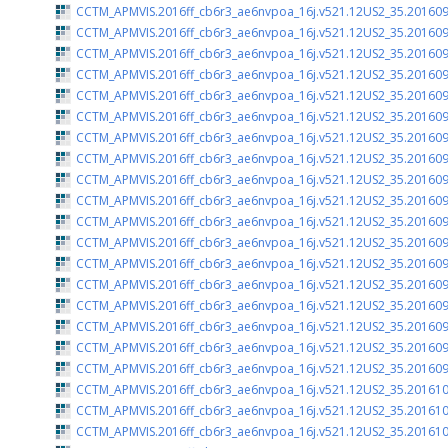
CCTM_APMVIS.2016ff_cb6r3_ae6nvpoa_16j.v521.12US2_35.201609
CCTM_APMVIS.2016ff_cb6r3_ae6nvpoa_16j.v521.12US2_35.201609
CCTM_APMVIS.2016ff_cb6r3_ae6nvpoa_16j.v521.12US2_35.201609
CCTM_APMVIS.2016ff_cb6r3_ae6nvpoa_16j.v521.12US2_35.201609
CCTM_APMVIS.2016ff_cb6r3_ae6nvpoa_16j.v521.12US2_35.201609
CCTM_APMVIS.2016ff_cb6r3_ae6nvpoa_16j.v521.12US2_35.201609
CCTM_APMVIS.2016ff_cb6r3_ae6nvpoa_16j.v521.12US2_35.201609
CCTM_APMVIS.2016ff_cb6r3_ae6nvpoa_16j.v521.12US2_35.201609
CCTM_APMVIS.2016ff_cb6r3_ae6nvpoa_16j.v521.12US2_35.201609
CCTM_APMVIS.2016ff_cb6r3_ae6nvpoa_16j.v521.12US2_35.201609
CCTM_APMVIS.2016ff_cb6r3_ae6nvpoa_16j.v521.12US2_35.201609
CCTM_APMVIS.2016ff_cb6r3_ae6nvpoa_16j.v521.12US2_35.201609
CCTM_APMVIS.2016ff_cb6r3_ae6nvpoa_16j.v521.12US2_35.201609
CCTM_APMVIS.2016ff_cb6r3_ae6nvpoa_16j.v521.12US2_35.201609
CCTM_APMVIS.2016ff_cb6r3_ae6nvpoa_16j.v521.12US2_35.201609
CCTM_APMVIS.2016ff_cb6r3_ae6nvpoa_16j.v521.12US2_35.201609
CCTM_APMVIS.2016ff_cb6r3_ae6nvpoa_16j.v521.12US2_35.201609
CCTM_APMVIS.2016ff_cb6r3_ae6nvpoa_16j.v521.12US2_35.201609
CCTM_APMVIS.2016ff_cb6r3_ae6nvpoa_16j.v521.12US2_35.201610
CCTM_APMVIS.2016ff_cb6r3_ae6nvpoa_16j.v521.12US2_35.201610
CCTM_APMVIS.2016ff_cb6r3_ae6nvpoa_16j.v521.12US2_35.201610