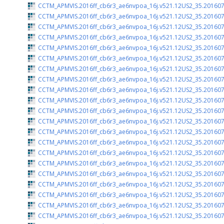
CCTM_APMVIS.2016ff_cb6r3_ae6nvpoa_16j.v521.12US2_35.201607
CCTM_APMVIS.2016ff_cb6r3_ae6nvpoa_16j.v521.12US2_35.201607
CCTM_APMVIS.2016ff_cb6r3_ae6nvpoa_16j.v521.12US2_35.201607
CCTM_APMVIS.2016ff_cb6r3_ae6nvpoa_16j.v521.12US2_35.201607
CCTM_APMVIS.2016ff_cb6r3_ae6nvpoa_16j.v521.12US2_35.201607
CCTM_APMVIS.2016ff_cb6r3_ae6nvpoa_16j.v521.12US2_35.201607
CCTM_APMVIS.2016ff_cb6r3_ae6nvpoa_16j.v521.12US2_35.201607
CCTM_APMVIS.2016ff_cb6r3_ae6nvpoa_16j.v521.12US2_35.201607
CCTM_APMVIS.2016ff_cb6r3_ae6nvpoa_16j.v521.12US2_35.201607
CCTM_APMVIS.2016ff_cb6r3_ae6nvpoa_16j.v521.12US2_35.201607
CCTM_APMVIS.2016ff_cb6r3_ae6nvpoa_16j.v521.12US2_35.201607
CCTM_APMVIS.2016ff_cb6r3_ae6nvpoa_16j.v521.12US2_35.201607
CCTM_APMVIS.2016ff_cb6r3_ae6nvpoa_16j.v521.12US2_35.201607
CCTM_APMVIS.2016ff_cb6r3_ae6nvpoa_16j.v521.12US2_35.201607
CCTM_APMVIS.2016ff_cb6r3_ae6nvpoa_16j.v521.12US2_35.201607
CCTM_APMVIS.2016ff_cb6r3_ae6nvpoa_16j.v521.12US2_35.201607
CCTM_APMVIS.2016ff_cb6r3_ae6nvpoa_16j.v521.12US2_35.201607
CCTM_APMVIS.2016ff_cb6r3_ae6nvpoa_16j.v521.12US2_35.201607
CCTM_APMVIS.2016ff_cb6r3_ae6nvpoa_16j.v521.12US2_35.201607
CCTM_APMVIS.2016ff_cb6r3_ae6nvpoa_16j.v521.12US2_35.201607
CCTM_APMVIS.2016ff_cb6r3_ae6nvpoa_16j.v521.12US2_35.201607