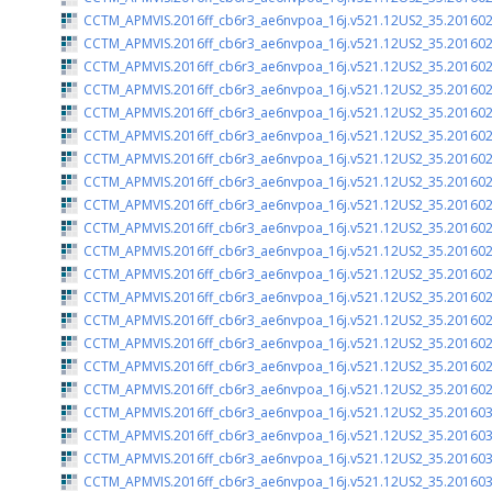
CCTM_APMVIS.2016ff_cb6r3_ae6nvpoa_16j.v521.12US2_35.201602
CCTM_APMVIS.2016ff_cb6r3_ae6nvpoa_16j.v521.12US2_35.201602
CCTM_APMVIS.2016ff_cb6r3_ae6nvpoa_16j.v521.12US2_35.201602
CCTM_APMVIS.2016ff_cb6r3_ae6nvpoa_16j.v521.12US2_35.201602
CCTM_APMVIS.2016ff_cb6r3_ae6nvpoa_16j.v521.12US2_35.201602
CCTM_APMVIS.2016ff_cb6r3_ae6nvpoa_16j.v521.12US2_35.201602
CCTM_APMVIS.2016ff_cb6r3_ae6nvpoa_16j.v521.12US2_35.201602
CCTM_APMVIS.2016ff_cb6r3_ae6nvpoa_16j.v521.12US2_35.201602
CCTM_APMVIS.2016ff_cb6r3_ae6nvpoa_16j.v521.12US2_35.201602
CCTM_APMVIS.2016ff_cb6r3_ae6nvpoa_16j.v521.12US2_35.201602
CCTM_APMVIS.2016ff_cb6r3_ae6nvpoa_16j.v521.12US2_35.201602
CCTM_APMVIS.2016ff_cb6r3_ae6nvpoa_16j.v521.12US2_35.201602
CCTM_APMVIS.2016ff_cb6r3_ae6nvpoa_16j.v521.12US2_35.201602
CCTM_APMVIS.2016ff_cb6r3_ae6nvpoa_16j.v521.12US2_35.201602
CCTM_APMVIS.2016ff_cb6r3_ae6nvpoa_16j.v521.12US2_35.201602
CCTM_APMVIS.2016ff_cb6r3_ae6nvpoa_16j.v521.12US2_35.201602
CCTM_APMVIS.2016ff_cb6r3_ae6nvpoa_16j.v521.12US2_35.201602
CCTM_APMVIS.2016ff_cb6r3_ae6nvpoa_16j.v521.12US2_35.201603
CCTM_APMVIS.2016ff_cb6r3_ae6nvpoa_16j.v521.12US2_35.201603
CCTM_APMVIS.2016ff_cb6r3_ae6nvpoa_16j.v521.12US2_35.201603
CCTM_APMVIS.2016ff_cb6r3_ae6nvpoa_16j.v521.12US2_35.201603